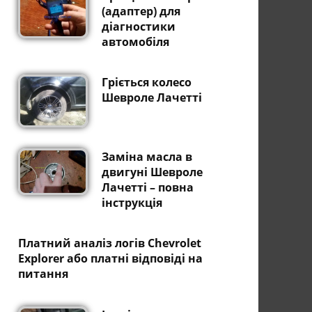
(адаптер) для
діагностики
автомобіля
Гріється колесо
Шевроле Лачетті
Заміна масла в
двигуні Шевроле
Лачетті – повна
інструкція
Платний аналіз логів Chevrolet
Explorer або платні відповіді на
питання