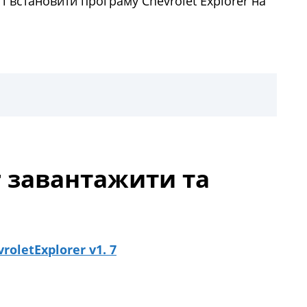
і встановити програму Chevrolet Explorer на
r завантажити та
roletExplorer v1. 7