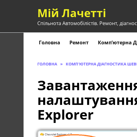
Перейти
Мій Лачетті
до
вмісту
Спільнота Автомобілістів. Ремонт, діагнос
Головна
Ремонт
Комп’ютерна Д
ГОЛОВНА
»
КОМП'ЮТЕРНА ДІАГНОСТИКА ШЕВР
Завантаження
налаштування
Explorer