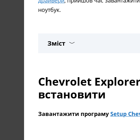
драйвери
, прийшов час завантажити 
ноутбук.
Зміст
Chevrolet Explore
встановити
Завантажити програму
Setup Chev