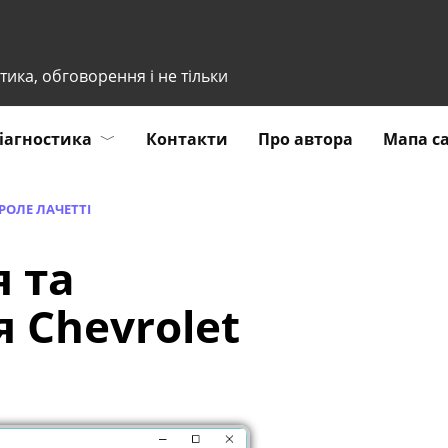
тика, обговорення і не тільки
іагностика
Контакти
Про автора
Мапа с
ОЛЕ ЛАЧЕТТІ
 та
 Chevrolet