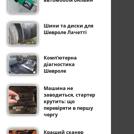
автомобіля онлайн
Шини та диски для
Шевроле Лачетті
Комп’ютерна
діагностика
Шевроле
Машина не
заводиться, стартер
крутить: що
перевіряти в першу
чергу
Кращий сканер